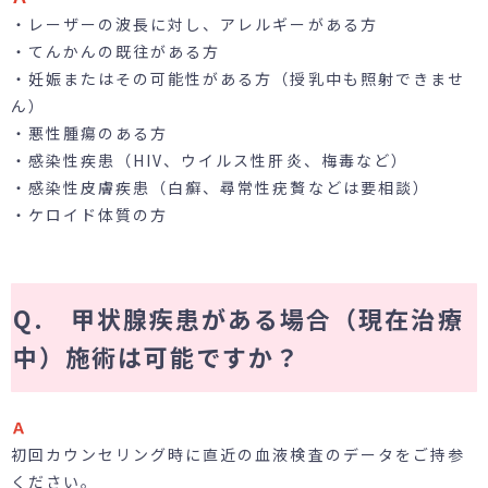
・レーザーの波長に対し、アレルギーがある方
・てんかんの既往がある方
・妊娠またはその可能性がある方（授乳中も照射できませ
24時間受付
メール
ん）
WEB予約
お問い合わせ
・悪性腫瘍のある方
・感染性疾患（HIV、ウイルス性肝炎、梅毒など）
・感染性皮膚疾患（白癬、尋常性疣贅などは要相談）
・ケロイド体質の方
個人情報保護方針
特定商取引法に基づく表記
Q. 甲状腺疾患がある場合（現在治療
中）施術は可能ですか？
Ａ
初回カウンセリング時に直近の血液検査のデータをご持参
ください。