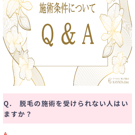
未成年の方へ
- ピコスポット
- 刺青(タトゥー）除去
- VISIA
- CO2（炭酸ガス）レーザー
- ジュベルック(Juvelook)
- ボツリヌストキシン注射
- ケミカルピーリング
- マッサージピール
- ダーマペン4
Q. 脱毛の施術を受けられない人はい
- レーザーフェイシャル・
レ
ーザーシャワー
ますか？
- 点滴・注射
- 他院抜糸・ホッチキス除去
Ａ