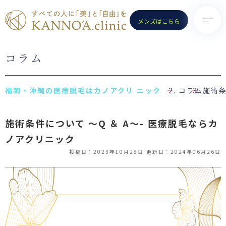
メンズはこちら
コラム
TOP
診療メニュー
KANNO’A.clinicとは
- 医療脱毛（女性）
コラム
施術条
料金案内
- 医療脱毛（男性）
クリニック一覧
施術条件について ～Q ＆ A～- 医療脱毛ならカ
- ポテンツァ
ノアクリニック
お知らせ
- ノーリス(IPL)
投稿日：2023年10月28日
更新日：2024年06月26日
初めての方へ
- 水光注射
よくある質問
- ピコトーニング
コラム
- ピコフラクショナル／スト
ロング
お問い合わせ
（Dr.施術）