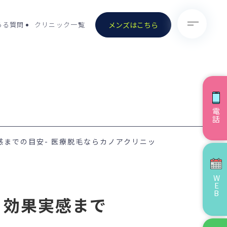
メンズはこちら
ある質問
クリニック一覧
電話
）
- 医療脱毛（男性）
までの目安- 医療脱毛ならカノアクリニッ
- ノーリス(IPL)
- ピコトーニング
WEB
ョナル／ストロ
- ピコスポット
）
・効果実感まで
）除去
- VISIA