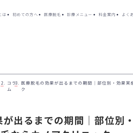
cとは
初めての方へ
医療脱毛
診療メニュー
料金案内
よく
ク一覧
よくある質問
診療メニュー
- 医療脱毛（女性
コラム
コラ
医療脱毛の効果が出るまでの期間｜部位別・効果実感
- ポテンツァ
方へ
お問い合わせ
ム
ク
- 水光注射
未成年の方へ
- ピコフラクシ
ング
（Dr.施術
果が出るまでの期間｜部位別
- 刺青(タトゥー