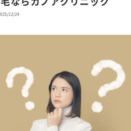
脱毛ならカノアクリニック
- CO2（炭酸ガ
25/12/24
- ボツリヌスト
- マッサージピー
- レーザーフェ
レーザーシャワ
- 他院抜糸・ホ
24時間受付
メール
WEB予約
お問い合わせ