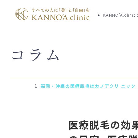
KANNO’A.clini
コラム
TOP
クリニッ
KANNO’A.clinicとは
お知らせ
料金案内
初めての
医療脱毛の効