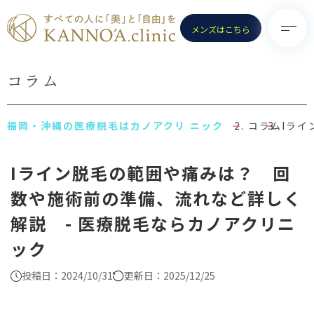
メンズはこちら
コラム
TOP
診療メニュー
KANNO’A.clinicとは
- 医療脱毛（女性）
コラム
Iラ
料金案内
- 医療脱毛（男性）
Iライン脱毛の範囲や痛みは？ 回
クリニック一覧
- ポテンツァ
数や施術前の準備、流れなど詳しく
お知らせ
- ノーリス(IPL)
解説 - 医療脱毛ならカノアクリニ
初めての方へ
- 水光注射
ック
よくある質問
- ピコトーニング
コラム
- ピコフラクショナル／スト
投稿日：2024/10/31
更新日：2025/12/25
ロング
お問い合わせ
（Dr.施術）