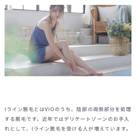
未成年の方へ
- ピコスポット
- 刺青(タトゥー）除去
- VISIA
- CO2（炭酸ガス）レーザー
- ジュベルック(Juvelook)
- ボツリヌストキシン注射
- ケミカルピーリング
- マッサージピール
- ダーマペン4
- レーザーフェイシャル・
レ
Iライン脱毛とはVIOのうち、陰部の両側部分を処理
ーザーシャワー
する脱毛です。近年ではデリケートゾーンのお手入
- 点滴・注射
れとして、Iライン脱毛を受ける人が増えています。
- 他院抜糸・ホッチキス除去