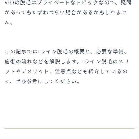
VIOの脱毛はプライベートなトピックなので、疑問
があってもたずねづらい場合があるかもしれませ
ん。
24時間受付
メール
WEB予約
お問い合わせ
この記事ではIライン脱毛の概要と、必要な準備、
施術の流れなどを解説します。Iライン脱毛のメリ
個人情報保護方針
特定商取引法に基づく表記
ットやデメリット、注意点なども紹介しているの
で、ぜひ参考にしてください。