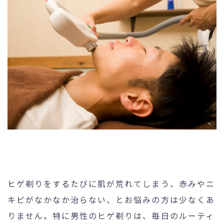
未成年の方へ
- ピコスポット
- 刺青(タトゥー）除去
- VISIA
- CO2（炭酸ガス）レーザー
- ジュベルック(Juvelook)
- ボツリヌストキシン注射
- ケミカルピーリング
- マッサージピール
- ダーマペン4
- レーザーフェイシャル・
レ
ーザーシャワー
ヒゲ剃りをするたびに肌が荒れてしまう、赤みやニ
キビがなかなか治らない、とお悩みの方は少なくあ
- 点滴・注射
りません。特に男性のヒゲ剃りは、毎日のルーティ
- 他院抜糸・ホッチキス除去