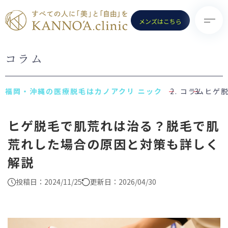
メンズはこちら
コラム
TOP
診療メニュー
KANNO’A.clinicとは
- 医療脱毛（女性）
コラム
ヒゲ
料金案内
- 医療脱毛（男性）
ヒゲ脱毛で肌荒れは治る？脱毛で肌
クリニック一覧
- ポテンツァ
荒れした場合の原因と対策も詳しく
お知らせ
- ノーリス(IPL)
解説
初めての方へ
- 水光注射
よくある質問
- ピコトーニング
投稿日：2024/11/25
更新日：2026/04/30
コラム
- ピコフラクショナル／スト
ロング
お問い合わせ
（Dr.施術）