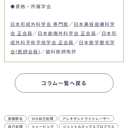
◆資格・所属学会
日本形成外科学会 専門医
／
日本美容皮膚科学
会 正会員
／
日本創傷外科学会 正会員
／
日本形
成外科手術手技学会 正会員
／
日本医学脱毛学
会(医師会員)
／歯科医師免許
コラム一覧へ戻る
医療脱毛
VIO自己処理
アレキサンドライトレーザー
自己処理
シェービング
ジェントルマックスプロプラス