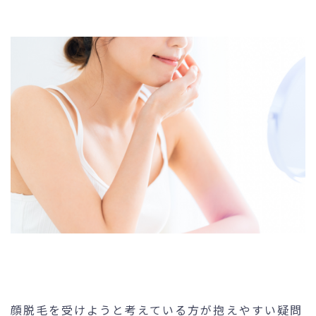
未成年の方へ
- ピコスポット
- 刺青(タトゥー）除去
- VISIA
- CO2（炭酸ガス）レーザー
- ジュベルック(Juvelook)
- ボツリヌストキシン注射
- ケミカルピーリング
- マッサージピール
- ダーマペン4
- レーザーフェイシャル・
レ
ーザーシャワー
- 点滴・注射
顔脱毛を受けようと考えている方が抱えやすい疑問
- 他院抜糸・ホッチキス除去