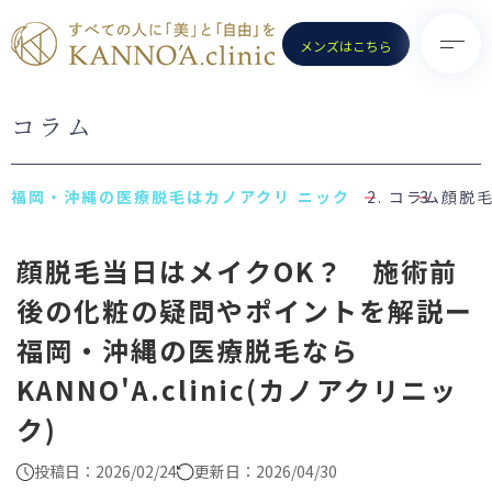
メンズはこちら
コラム
TOP
診療メニュー
KANNO’A.clinicとは
- 医療脱毛（女性）
コラム
顔脱毛
料金案内
- 医療脱毛（男性）
顔脱毛当日はメイクOK？ 施術前
クリニック一覧
- ポテンツァ
後の化粧の疑問やポイントを解説ー
お知らせ
- ノーリス(IPL)
福岡・沖縄の医療脱毛なら
初めての方へ
- 水光注射
KANNO'A.clinic(カノアクリニッ
よくある質問
- ピコトーニング
ク)
コラム
- ピコフラクショナル／スト
ロング
お問い合わせ
（Dr.施術）
投稿日：2026/02/24
更新日：2026/04/30