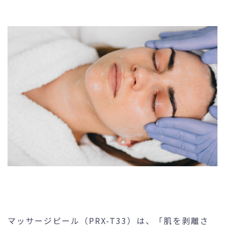
未成年の方へ
- ピコスポット
- 刺青(タトゥー）除去
- VISIA
- CO2（炭酸ガス）レーザー
- ジュベルック(Juvelook)
- ボツリヌストキシン注射
- ケミカルピーリング
- マッサージピール
- ダーマペン4
- レーザーフェイシャル・
レ
ーザーシャワー
- 点滴・注射
マッサージピール（PRX-T33）は、「肌を剥離さ
- 他院抜糸・ホッチキス除去