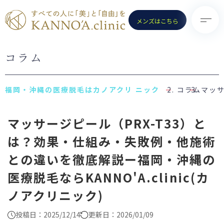
メンズはこちら
コラム
TOP
診療メニュー
KANNO’A.clinicとは
- 医療脱毛（女性）
コラム
マッサ
料金案内
- 医療脱毛（男性）
マッサージピール（PRX-T33）と
クリニック一覧
- ポテンツァ
は？効果・仕組み・失敗例・他施術
お知らせ
- ノーリス(IPL)
との違いを徹底解説ー福岡・沖縄の
初めての方へ
- 水光注射
医療脱毛ならKANNO'A.clinic(カ
よくある質問
- ピコトーニング
ノアクリニック)
コラム
- ピコフラクショナル／スト
ロング
お問い合わせ
（Dr.施術）
投稿日：2025/12/14
更新日：2026/01/09