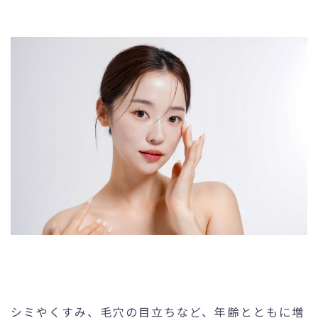
未成年の方へ
- ピコスポット
- 刺青(タトゥー）除去
- VISIA
- CO2（炭酸ガス）レーザー
- ジュベルック(Juvelook)
- ボツリヌストキシン注射
- ケミカルピーリング
- マッサージピール
- ダーマペン4
- レーザーフェイシャル・
レ
ーザーシャワー
- 点滴・注射
シミやくすみ、毛穴の目立ちなど、年齢とともに増
- 他院抜糸・ホッチキス除去