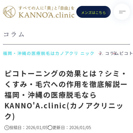
メンズはこちら
コラム
TOP
診療メニュー
KANNO’A.clinicとは
- 医療脱毛（女性）
コラム
ピコト
料金案内
- 医療脱毛（男性）
ピコトーニングの効果とは？シミ・
クリニック一覧
- ポテンツァ
くすみ・毛穴への作用を徹底解説ー
お知らせ
- ノーリス(IPL)
福岡・沖縄の医療脱毛なら
初めての方へ
- 水光注射
KANNO'A.clinic(カノアクリニッ
よくある質問
- ピコトーニング
ク)
コラム
- ピコフラクショナル／スト
ロング
お問い合わせ
（Dr.施術）
投稿日：2026/01/05
更新日：2026/01/05