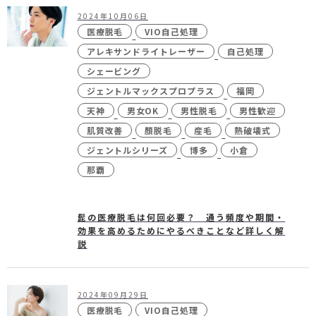
2024年10月06日
医療脱毛
VIO自己処理
アレキサンドライトレーザー
自己処理
シェービング
ジェントルマックスプロプラス
福岡
天神
男女OK
男性脱毛
男性歓迎
肌質改善
顏脱毛
産毛
熱破壊式
ジェントルシリーズ
博多
小倉
那覇
髭の医療脱毛は何回必要？ 通う頻度や期間・
効果を高めるためにやるべきことなど詳しく解
説
2024年09月29日
医療脱毛
VIO自己処理