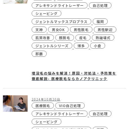
未成年の方へ
- ピコスポット
アレキサンドライトレーザー
自己処理
シェービング
- 刺青(タトゥー）除去
ジェントルマックスプロプラス
福岡
- VISIA
天神
男女OK
男性脱毛
男性歓迎
- CO2（炭酸ガス）レーザー
肌質改善
顏脱毛
産毛
熱破壊式
ジェントルシリーズ
博多
小倉
- ジュベルック(Juvelook)
那覇
- ボツリヌストキシン注射
- ケミカルピーリング
埋没毛の悩みを解消！原因・対処法・予防策を
徹底解説- 医療脱毛ならカノアクリニック
- マッサージピール
- ダーマペン4
- レーザーフェイシャル・
レ
2024年10月20日
ーザーシャワー
医療脱毛
VIO自己処理
アレキサンドライトレーザー
自己処理
- 点滴・注射
シェービング
- 他院抜糸・ホッチキス除去