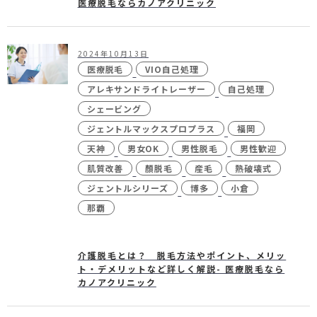
医療脱毛ならカノアクリニック
2024年10月13日
医療脱毛
VIO自己処理
アレキサンドライトレーザー
自己処理
シェービング
ジェントルマックスプロプラス
福岡
天神
男女OK
男性脱毛
男性歓迎
肌質改善
顏脱毛
産毛
熱破壊式
ジェントルシリーズ
博多
小倉
那覇
介護脱毛とは？ 脱毛方法やポイント、メリッ
ト・デメリットなど詳しく解説- 医療脱毛なら
カノアクリニック