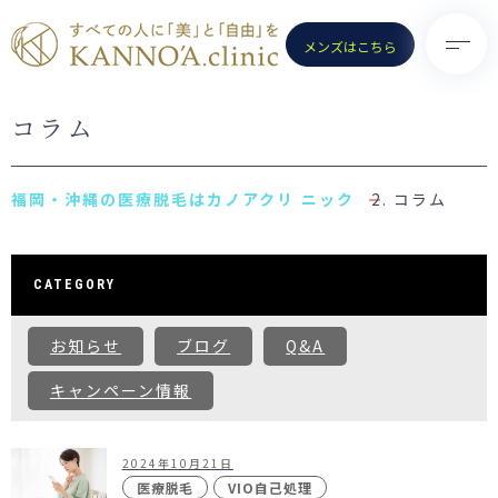
メンズはこちら
コラム
TOP
診療メニュー
KANNO’A.clinicとは
- 医療脱毛（女性）
コラム
料金案内
- 医療脱毛（男性）
クリニック一覧
- ポテンツァ
CATEGORY
お知らせ
- ノーリス(IPL)
お知らせ
ブログ
Q&A
初めての方へ
- 水光注射
よくある質問
キャンペーン情報
- ピコトーニング
コラム
- ピコフラクショナル／スト
ロング
2024年10月21日
お問い合わせ
（Dr.施術）
医療脱毛
VIO自己処理