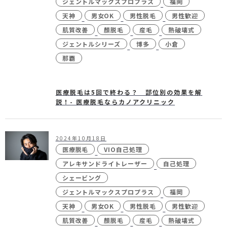
ジェントルマックスプロプラス
福岡
天神
男女OK
男性脱毛
男性歓迎
肌質改善
顏脱毛
産毛
熱破壊式
ジェントルシリーズ
博多
小倉
24時間受付
メール
WEB予約
お問い合わせ
那覇
医療脱毛は5回で終わる？ 部位別の効果を解
説！- 医療脱毛ならカノアクリニック
個人情報保護方針
特定商取引法に基づく表記
2024年10月18日
医療脱毛
VIO自己処理
アレキサンドライトレーザー
自己処理
シェービング
ジェントルマックスプロプラス
福岡
天神
男女OK
男性脱毛
男性歓迎
肌質改善
顏脱毛
産毛
熱破壊式