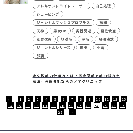
アレキサンドライトレーザー
自己処理
シェービング
ジェントルマックスプロプラス
福岡
天神
男女OK
男性脱毛
男性歓迎
肌質改善
顏脱毛
産毛
熱破壊式
ジェントルシリーズ
博多
小倉
那覇
永久脱毛の仕組みとは？医療脱毛で毛の悩みを
解消- 医療脱毛ならカノアクリニック
«
1
2
3
4
5
6
7
8
9
10
11
12
13
14
15
16
17
18
19
20
21
22
23
24
25
26
27
28
»