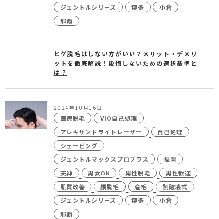
ジェントルシリーズ
博多
小倉
那覇
ヒゲ脱毛はしない方がいい？メリット・デメリ
ットを徹底解説！後悔しないための選択基準と
は？
2024年10月16日
医療脱毛
VIO自己処理
アレキサンドライトレーザー
自己処理
シェービング
ジェントルマックスプロプラス
福岡
天神
男女OK
男性脱毛
男性歓迎
肌質改善
顏脱毛
産毛
熱破壊式
ジェントルシリーズ
博多
小倉
那覇