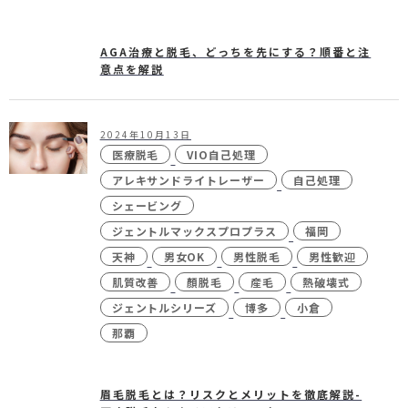
AGA治療と脱毛、どっちを先にする？順番と注
意点を解説
2024年10月13日
医療脱毛
VIO自己処理
アレキサンドライトレーザー
自己処理
シェービング
ジェントルマックスプロプラス
福岡
天神
男女OK
男性脱毛
男性歓迎
肌質改善
顏脱毛
産毛
熱破壊式
ジェントルシリーズ
博多
小倉
那覇
眉毛脱毛とは？リスクとメリットを徹底解説-