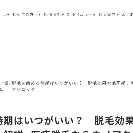
cとは
初めての方へ
医療脱毛
診療メニュー
料金案内
よく
ク一覧
よくある質問
診療メニュー
- 医療脱毛（女性
コラム
コラ
脱毛を始める時期はいつがいい？ 脱毛効果や毛周期、紫
- ポテンツァ
方へ
お問い合わせ
ム
クリニック
- 水光注射
未成年の方へ
- ピコフラクシ
ング
（Dr.施術
時期はいつがいい？ 脱毛効
- 刺青(タトゥー