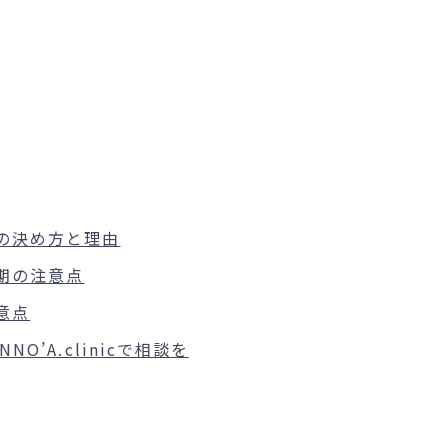
の決め方と理由
期の注意点
意点
O’A.clinicで相談を