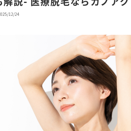
解説- 医療脱毛ならカノア
- CO2（炭酸ガ
25/12/24
- ボツリヌスト
- マッサージピー
- レーザーフェ
レーザーシャワ
- 他院抜糸・ホ
24時間受付
メール
WEB予約
お問い合わせ