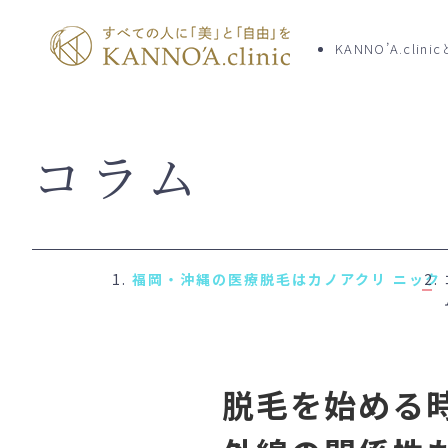
KANNO’A.clini
コラム
TOP
クリニッ
KANNO’A.clinicとは
お知らせ
料金案内
初めての
脱毛を始める