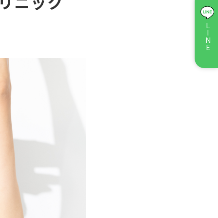
クリニック
ス）レーザー
- ジュベルック(Juvelook)
LINE
キシン注射
- ケミカルピーリング
ル
- ダーマペン4
イシャル・
- 点滴・注射
ー
ッチキス除去