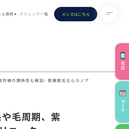
メンズはこちら
ある質問
クリニック一覧
電話
）
- 医療脱毛（男性）
外線の関係性も解説- 医療脱毛ならカノア
- ノーリス(IPL)
- ピコトーニング
WEB
ョナル／ストロ
- ピコスポット
）
果や毛周期、紫
）除去
- VISIA