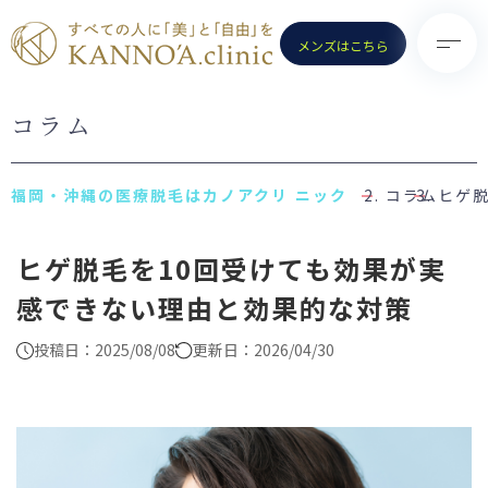
メンズはこちら
コラム
TOP
診療メニュー
KANNO’A.clinicとは
- 医療脱毛（女性）
コラム
ヒゲ
料金案内
- 医療脱毛（男性）
ヒゲ脱毛を10回受けても効果が実
クリニック一覧
- ポテンツァ
感できない理由と効果的な対策
お知らせ
- ノーリス(IPL)
初めての方へ
- 水光注射
投稿日：2025/08/08
更新日：2026/04/30
よくある質問
- ピコトーニング
コラム
- ピコフラクショナル／スト
ロング
お問い合わせ
（Dr.施術）