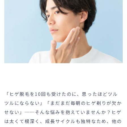
未成年の方へ
- ピコスポット
- 刺青(タトゥー）除去
- VISIA
- CO2（炭酸ガス）レーザー
- ジュベルック(Juvelook)
- ボツリヌストキシン注射
- ケミカルピーリング
- マッサージピール
- ダーマペン4
「ヒゲ脱毛を10回も受けたのに、思ったほどツル
- レーザーフェイシャル・
レ
ツルにならない」「まだまだ毎朝のヒゲ剃りが欠か
ーザーシャワー
せない」──そんな悩みを抱えていませんか？ヒゲ
- 点滴・注射
は太くて根深く、成長サイクルも独特なため、他の
- 他院抜糸・ホッチキス除去