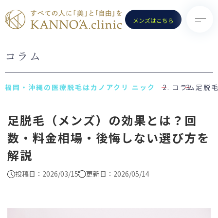
メンズはこちら
コラム
TOP
診療メニュー
KANNO’A.clinicとは
- 医療脱毛（女性）
コラム
足脱
料金案内
- 医療脱毛（男性）
足脱毛（メンズ）の効果とは？回
クリニック一覧
- ポテンツァ
数・料金相場・後悔しない選び方を
お知らせ
- ノーリス(IPL)
解説
初めての方へ
- 水光注射
よくある質問
- ピコトーニング
投稿日：2026/03/15
更新日：2026/05/14
コラム
- ピコフラクショナル／スト
ロング
お問い合わせ
（Dr.施術）