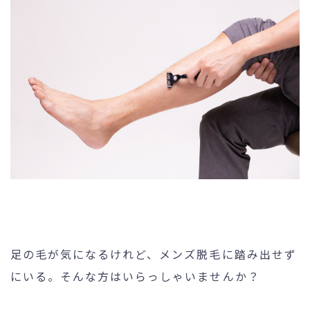
未成年の方へ
- ピコスポット
- 刺青(タトゥー）除去
- VISIA
- CO2（炭酸ガス）レーザー
- ジュベルック(Juvelook)
- ボツリヌストキシン注射
- ケミカルピーリング
- マッサージピール
- ダーマペン4
- レーザーフェイシャル・
レ
ーザーシャワー
足の毛が気になるけれど、メンズ脱毛に踏み出せず
にいる。そんな方はいらっしゃいませんか？
- 点滴・注射
- 他院抜糸・ホッチキス除去