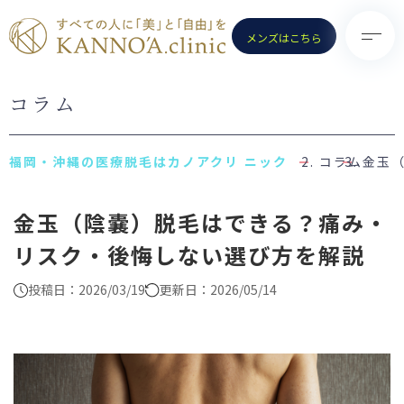
メンズはこちら
コラム
TOP
診療メニュー
KANNO’A.clinicとは
- 医療脱毛（女性）
コラム
金玉
料金案内
- 医療脱毛（男性）
金玉（陰嚢）脱毛はできる？痛み・
クリニック一覧
- ポテンツァ
リスク・後悔しない選び方を解説
お知らせ
- ノーリス(IPL)
初めての方へ
- 水光注射
投稿日：2026/03/19
更新日：2026/05/14
よくある質問
- ピコトーニング
コラム
- ピコフラクショナル／スト
ロング
お問い合わせ
（Dr.施術）