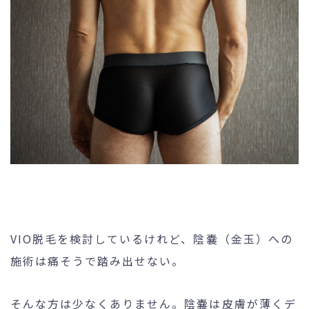
未成年の方へ
- ピコスポット
- 刺青(タトゥー）除去
- VISIA
- CO2（炭酸ガス）レーザー
- ジュベルック(Juvelook)
- ボツリヌストキシン注射
- ケミカルピーリング
- マッサージピール
- ダーマペン4
VIO脱毛を検討しているけれど、陰嚢（金玉）への
- レーザーフェイシャル・
レ
ーザーシャワー
施術は痛そうで踏み出せない。
- 点滴・注射
そんな方は少なくありません。陰嚢は皮膚が薄くデ
- 他院抜糸・ホッチキス除去