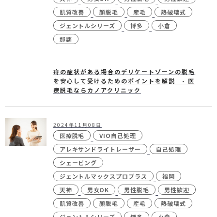
肌質改善
顏脱毛
産毛
熱破壊式
ジェントルシリーズ
博多
小倉
那覇
痔の症状がある場合のデリケートゾーンの脱毛
を安心して受けるためのポイントを解説 - 医
療脱毛ならカノアクリニック
2024年11月08日
医療脱毛
VIO自己処理
アレキサンドライトレーザー
自己処理
シェービング
ジェントルマックスプロプラス
福岡
天神
男女OK
男性脱毛
男性歓迎
肌質改善
顏脱毛
産毛
熱破壊式
ジェントルシリーズ
博多
小倉