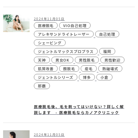
2024年11月05日
医療脱毛
VIO自己処理
アレキサンドライトレーザー
自己処理
シェービング
ジェントルマックスプロプラス
福岡
天神
男女OK
男性脱毛
男性歓迎
肌質改善
顏脱毛
産毛
熱破壊式
ジェントルシリーズ
博多
小倉
那覇
医療脱毛後、毛を剃ってはいけない？詳しく解
説します - 医療脱毛ならカノアクリニック
2024年11月05日