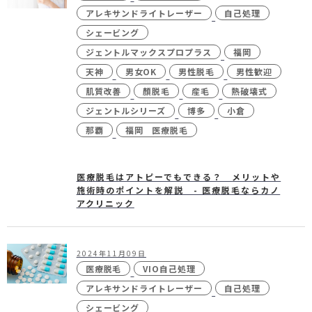
未成年の方へ
- ピコスポット
アレキサンドライトレーザー
自己処理
シェービング
- 刺青(タトゥー）除去
ジェントルマックスプロプラス
福岡
- VISIA
天神
男女OK
男性脱毛
男性歓迎
- CO2（炭酸ガス）レーザー
肌質改善
顏脱毛
産毛
熱破壊式
ジェントルシリーズ
博多
小倉
- ジュベルック(Juvelook)
那覇
福岡 医療脱毛
- ボツリヌストキシン注射
- ケミカルピーリング
医療脱毛はアトピーでもできる？ メリットや
施術時のポイントを解説 - 医療脱毛ならカノ
- マッサージピール
アクリニック
- ダーマペン4
- レーザーフェイシャル・
レ
ーザーシャワー
2024年11月09日
医療脱毛
VIO自己処理
- 点滴・注射
アレキサンドライトレーザー
自己処理
- 他院抜糸・ホッチキス除去
シェービング