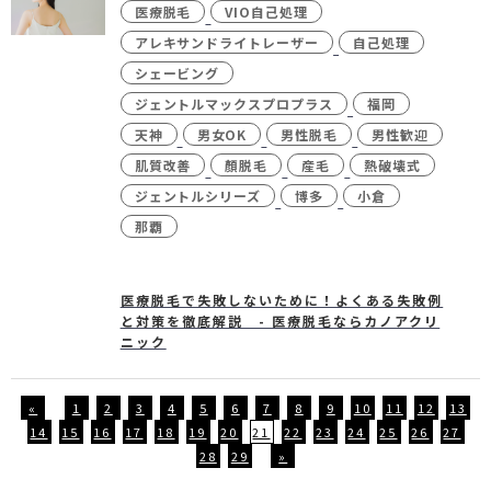
医療脱毛
VIO自己処理
アレキサンドライトレーザー
自己処理
シェービング
ジェントルマックスプロプラス
福岡
天神
男女OK
男性脱毛
男性歓迎
肌質改善
顏脱毛
産毛
熱破壊式
ジェントルシリーズ
博多
小倉
那覇
医療脱毛で失敗しないために！よくある失敗例
と対策を徹底解説 - 医療脱毛ならカノアクリ
ニック
«
1
2
3
4
5
6
7
8
9
10
11
12
13
14
15
16
17
18
19
20
21
22
23
24
25
26
27
28
29
»