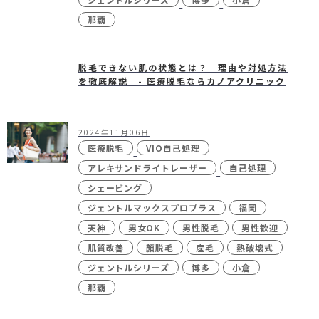
那覇
脱毛できない肌の状態とは？ 理由や対処方法
を徹底解説 - 医療脱毛ならカノアクリニック
2024年11月06日
医療脱毛
VIO自己処理
アレキサンドライトレーザー
自己処理
シェービング
ジェントルマックスプロプラス
福岡
天神
男女OK
男性脱毛
男性歓迎
肌質改善
顏脱毛
産毛
熱破壊式
ジェントルシリーズ
博多
小倉
那覇