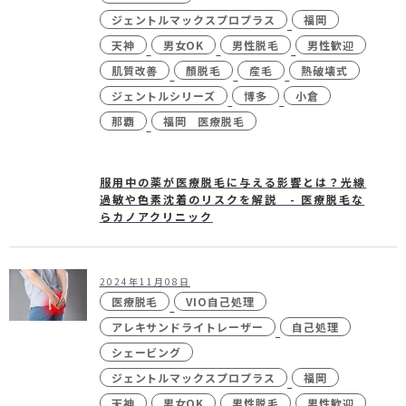
ジェントルマックスプロプラス
福岡
天神
男女OK
男性脱毛
男性歓迎
肌質改善
顏脱毛
産毛
熱破壊式
24時間受付
メール
ジェントルシリーズ
博多
小倉
WEB予約
お問い合わせ
那覇
福岡 医療脱毛
服用中の薬が医療脱毛に与える影響とは？光線
過敏や色素沈着のリスクを解説 - 医療脱毛な
個人情報保護方針
特定商取引法に基づく表記
らカノアクリニック
2024年11月08日
医療脱毛
VIO自己処理
アレキサンドライトレーザー
自己処理
シェービング
ジェントルマックスプロプラス
福岡
天神
男女OK
男性脱毛
男性歓迎