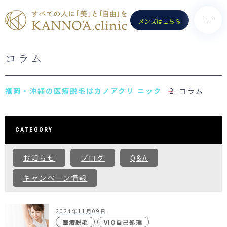
メンズはこちら
コラム
TOP
診療メニュー
KANNO’A.clinicとは
- 医療脱毛（女性）
コラム
料金案内
- 医療脱毛（男性）
クリニック一覧
- ポテンツァ
CATEGORY
お知らせ
- ノーリス(IPL)
お知らせ
ブログ
Q&A
初めての方へ
- 水光注射
よくある質問
キャンペーン情報
- ピコトーニング
コラム
- ピコフラクショナル／スト
ロング
2024年11月09日
お問い合わせ
（Dr.施術）
医療脱毛
VIO自己処理