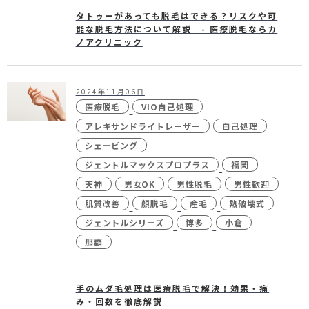
タトゥーがあっても脱毛はできる？リスクや可
能な脱毛方法について解説 - 医療脱毛ならカ
ノアクリニック
2024年11月06日
医療脱毛
VIO自己処理
アレキサンドライトレーザー
自己処理
シェービング
ジェントルマックスプロプラス
福岡
天神
男女OK
男性脱毛
男性歓迎
肌質改善
顏脱毛
産毛
熱破壊式
ジェントルシリーズ
博多
小倉
那覇
手のムダ毛処理は医療脱毛で解決！効果・痛
み・回数を徹底解説