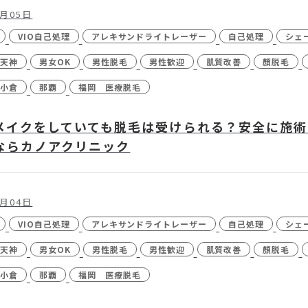
- CO2（炭酸ガ
2月05日
VIO自己処理
アレキサンドライトレーザー
自己処理
シェ
- ボツリヌスト
天神
男女OK
男性脱毛
男性歓迎
肌質改善
顏脱毛
- マッサージピー
小倉
那覇
福岡 医療脱毛
- レーザーフェ
レーザーシャワ
メイクをしていても脱毛は受けられる？安全に施術
- 他院抜糸・ホ
ならカノアクリニック
2月04日
VIO自己処理
アレキサンドライトレーザー
自己処理
シェ
24時間受付
メール
WEB予約
お問い合わせ
天神
男女OK
男性脱毛
男性歓迎
肌質改善
顏脱毛
小倉
那覇
福岡 医療脱毛