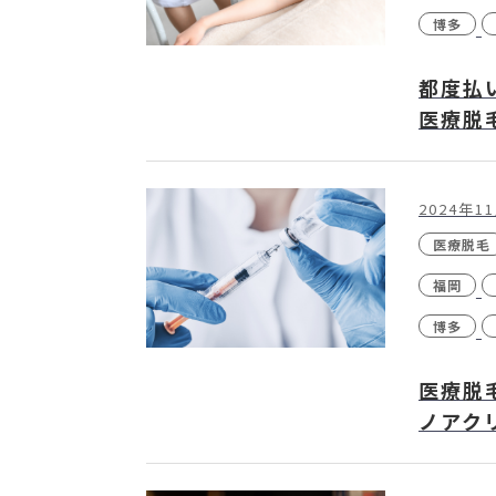
博多
都度払
医療脱
2024年1
医療脱毛
福岡
博多
医療脱
ノアク