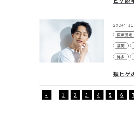
ヒゲ脱
2024年1
医療脱毛
福岡
博多
頬ヒゲ
«
1
2
3
4
5
6