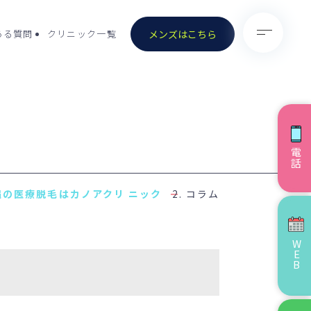
メンズはこちら
ある質問
クリニック一覧
電話
）
- 医療脱毛（男性）
コラム
- ノーリス(IPL)
- ピコトーニング
WEB
ョナル／ストロ
- ピコスポット
）
）除去
- VISIA