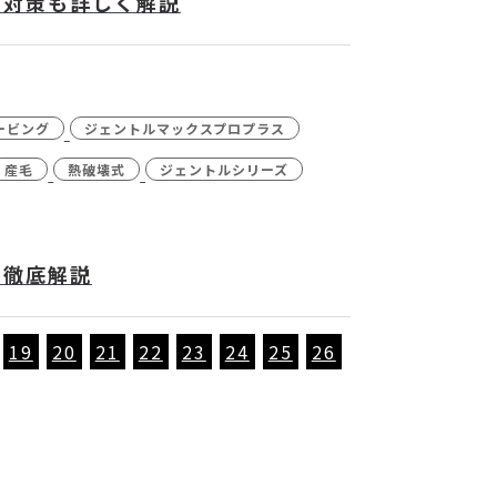
と対策も詳しく解説
ービング
ジェントルマックスプロプラス
産毛
熱破壊式
ジェントルシリーズ
を徹底解説
19
20
21
22
23
24
25
26