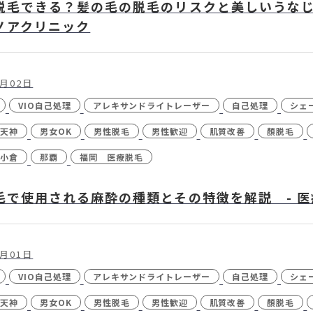
脱毛できる？髪の毛の脱毛のリスクと美しいうなじ
ノアクリニック
個人情報保護方針
特定商取引法に基づく表記
2月02日
VIO自己処理
アレキサンドライトレーザー
自己処理
シェ
天神
男女OK
男性脱毛
男性歓迎
肌質改善
顏脱毛
小倉
那覇
福岡 医療脱毛
毛で使用される麻酔の種類とその特徴を解説 - 
2月01日
VIO自己処理
アレキサンドライトレーザー
自己処理
シェ
天神
男女OK
男性脱毛
男性歓迎
肌質改善
顏脱毛