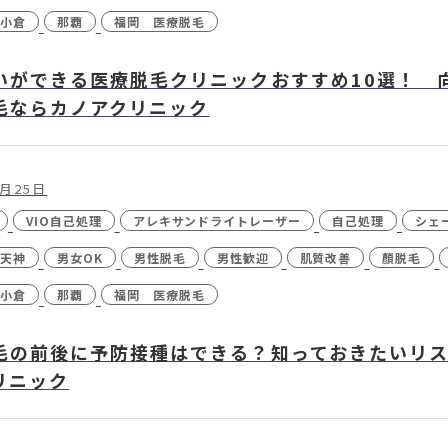
小倉
那覇
福岡 医療脱毛
いができる医療脱毛クリニックおすすめ10選！ 
毛ならカノアクリニック
1月25日
VIO自己処理
アレキサンドライトレーザー
自己処理
シェ
天神
男女OK
男性脱毛
男性歓迎
肌質改善
顏脱毛
小倉
那覇
福岡 医療脱毛
毛の前後に予防接種はできる？知っておきたいリス
リニック