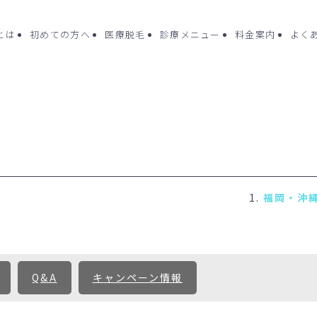
cとは
初めての方へ
医療脱毛
診療メニュー
料金案内
よく
ク一覧
よくある質問
診療メニュー
- 医療脱毛（女性
コラム
- ポテンツァ
方へ
お問い合わせ
- 水光注射
未成年の方へ
- ピコフラクシ
ング
（Dr.施術
Q&A
キャンペーン情報
- 刺青(タトゥー