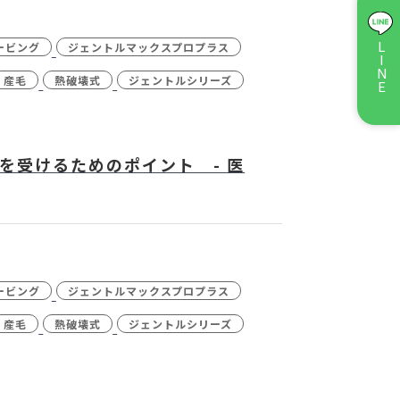
ス）レーザー
- ジュベルック(Juvelook)
ービング
ジェントルマックスプロプラス
LINE
キシン注射
- ケミカルピーリング
産毛
熱破壊式
ジェントルシリーズ
ル
- ダーマペン4
イシャル・
- 点滴・注射
ー
を受けるためのポイント - 医
ッチキス除去
ービング
ジェントルマックスプロプラス
産毛
熱破壊式
ジェントルシリーズ