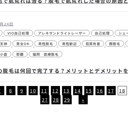
毛で肌荒れは治る？脱毛で肌荒れした場合の原因
1月24日
VIO自己処理
アレキサンドライトレーザー
自己処理
シェ
天神
男女OK
男性脱毛
男性歓迎
肌質改善
顏脱毛
小倉
那覇
福岡 医療脱毛
の脱毛は何回で完了する？メリットとデメリット
7
8
9
10
11
12
13
14
15
16
17
18
27
28
29
»