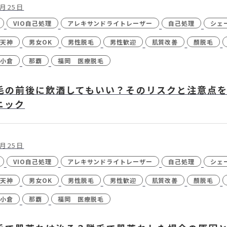
1月25日
VIO自己処理
アレキサンドライトレーザー
自己処理
シェ
天神
男女OK
男性脱毛
男性歓迎
肌質改善
顏脱毛
小倉
那覇
福岡 医療脱毛
毛の前後に飲酒してもいい？そのリスクと注意点を
ニック
1月25日
VIO自己処理
アレキサンドライトレーザー
自己処理
シェ
天神
男女OK
男性脱毛
男性歓迎
肌質改善
顏脱毛
小倉
那覇
福岡 医療脱毛