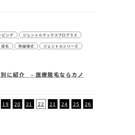
ービング
ジェントルマックスプロプラス
産毛
熱破壊式
ジェントルシリーズ
別に紹介 - 医療脱毛ならカノ
19
20
21
22
23
24
25
26