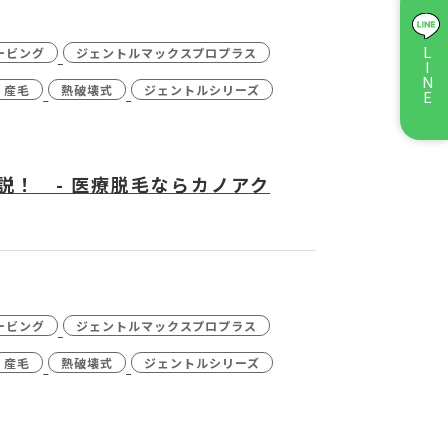
ス）レーザー
- ジュベルック(Juvelook)
ービング
ジェントルマックスプロプラス
LINE
キシン注射
- ケミカルピーリング
産毛
熱破壊式
ジェントルシリーズ
ル
- ダーマペン4
イシャル・
- 点滴・注射
ー
説！ - 医療脱毛ならカノアク
ッチキス除去
ービング
ジェントルマックスプロプラス
産毛
熱破壊式
ジェントルシリーズ