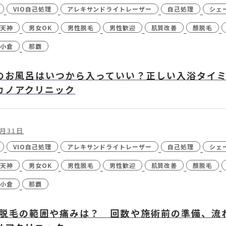
VIO自己処理
アレキサンドライトレーザー
自己処理
シェ
天神
男女OK
男性脱毛
男性歓迎
肌質改善
顏脱毛
小倉
那覇
のお風呂はいつから入っていい？正しい入浴タイミ
カノアクリニック
0月31日
VIO自己処理
アレキサンドライトレーザー
自己処理
シェ
天神
男女OK
男性脱毛
男性歓迎
肌質改善
顏脱毛
小倉
那覇
ン脱毛の範囲や痛みは？ 回数や施術前の準備、流れ