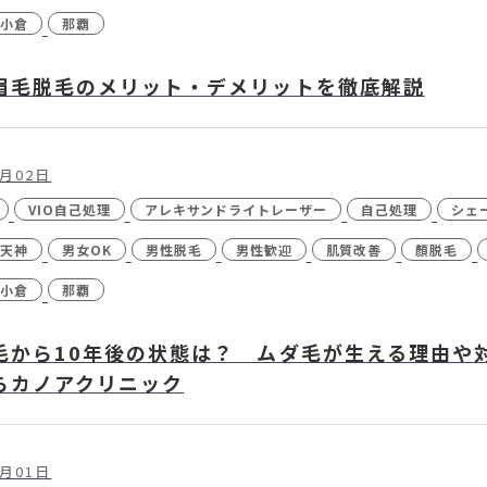
小倉
那覇
眉毛脱毛のメリット・デメリットを徹底解説
1月02日
VIO自己処理
アレキサンドライトレーザー
自己処理
シェ
天神
男女OK
男性脱毛
男性歓迎
肌質改善
顏脱毛
小倉
那覇
毛から10年後の状態は？ ムダ毛が生える理由や対
らカノアクリニック
1月01日