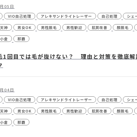
- CO2（炭酸ガ
1月05日
VIO自己処理
アレキサンドライトレーザー
自己処理
シェ
- ボツリヌスト
天神
男女OK
男性脱毛
男性歓迎
肌質改善
顏脱毛
- マッサージピー
小倉
那覇
- レーザーフェ
レーザーシャワ
毛1回目では毛が抜けない？ 理由と対策を徹底解
- 他院抜糸・ホ
ク
1月04日
VIO自己処理
アレキサンドライトレーザー
自己処理
シェ
24時間受付
メール
WEB予約
お問い合わせ
天神
男女OK
男性脱毛
男性歓迎
肌質改善
顏脱毛
小倉
那覇