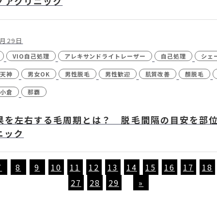
ノアクリニック
0月29日
VIO自己処理
アレキサンドライトレーザー
自己処理
シェ
天神
男女OK
男性脱毛
男性歓迎
肌質改善
顏脱毛
小倉
那覇
果を左右する毛周期とは？ 脱毛間隔の目安を部位
ニック
7
8
9
10
11
12
13
14
15
16
17
18
27
28
29
»