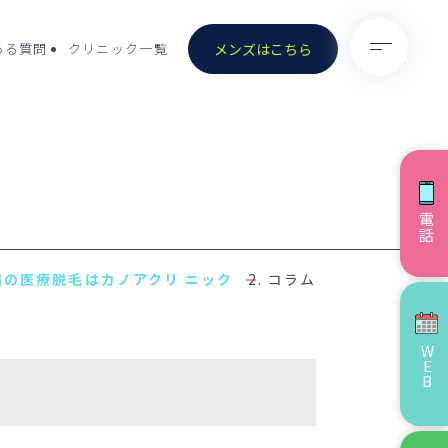
メンズはこちら
ある質問
クリニック一覧
電話
）
- 医療脱毛（男性）
コラム
- ノーリス(IPL)
- ピコトーニング
WEB
ョナル／ストロ
- ピコスポット
）
）除去
- VISIA