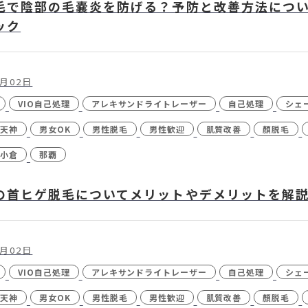
毛で陰部の毛嚢炎を防げる？予防と改善方法につい
ック
個人情報保護方針
特定商取引法に基づく表記
1月02日
VIO自己処理
アレキサンドライトレーザー
自己処理
シェ
天神
男女OK
男性脱毛
男性歓迎
肌質改善
顏脱毛
小倉
那覇
の首ヒゲ脱毛についてメリットやデメリットを解
1月02日
VIO自己処理
アレキサンドライトレーザー
自己処理
シェ
天神
男女OK
男性脱毛
男性歓迎
肌質改善
顏脱毛