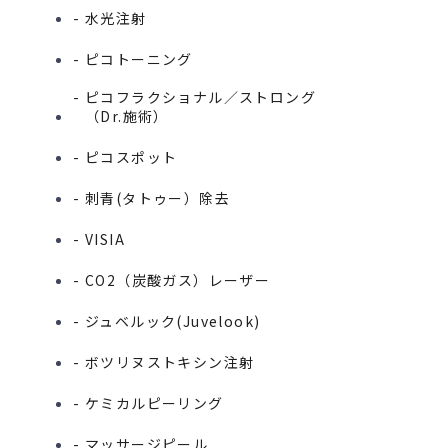
- 水光注射
- ピコトーニング
- ピコフラクショナル／ストロング
（Dr.施術）
- ピコスポット
- 刺青(タトゥー）除去
- VISIA
- CO2（炭酸ガス）レーザー
- ジュベルック(Juvelook)
- ボツリヌストキシン注射
- ケミカルピーリング
- マッサージピール