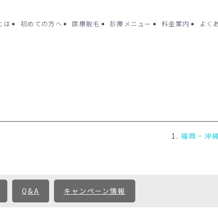
cとは
初めての方へ
医療脱毛
診療メニュー
料金案内
よく
ク一覧
よくある質問
診療メニュー
- 医療脱毛（女性
コラム
- ポテンツァ
方へ
お問い合わせ
- 水光注射
未成年の方へ
- ピコフラクシ
ング
（Dr.施術
Q&A
キャンペーン情報
- 刺青(タトゥー