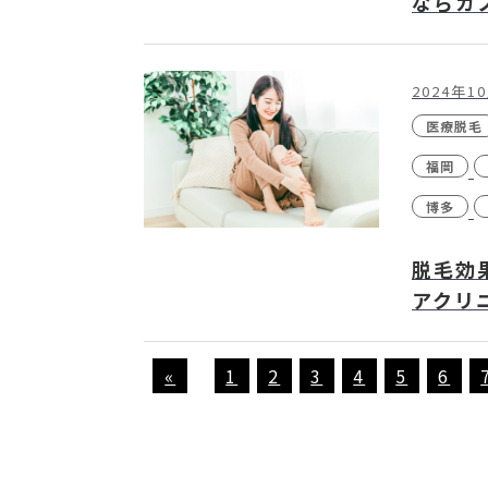
ならカ
2024年1
医療脱毛
福岡
博多
脱毛効
アクリ
«
1
2
3
4
5
6