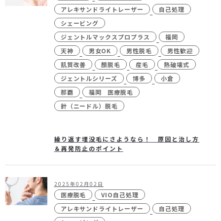
未成年の方へ
- ピコスポット
アレキサンドライトレーザー
自己処理
シェービング
- 刺青(タトゥー）除去
ジェントルマックスプロプラス
福岡
- VISIA
天神
男女OK
男性脱毛
男性歓迎
- CO2（炭酸ガス）レーザー
肌質改善
顏脱毛
産毛
熱破壊式
ジェントルシリーズ
博多
小倉
- ジュベルック(Juvelook)
那覇
福岡 医療脱毛
- ボツリヌストキシン注射
針（ニードル）脱毛
- ケミカルピーリング
- マッサージピール
繰り返す埋没毛にさようなら！ 原因と治し方
＆再発防止のポイント
- ダーマペン4
- レーザーフェイシャル・
レ
ーザーシャワー
2025年02月02日
医療脱毛
VIO自己処理
- 点滴・注射
アレキサンドライトレーザー
自己処理
- 他院抜糸・ホッチキス除去