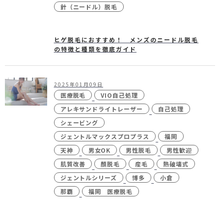
針（ニードル）脱毛
ヒゲ脱毛におすすめ！ メンズのニードル脱毛
の特徴と種類を徹底ガイド
2025年01月09日
医療脱毛
VIO自己処理
アレキサンドライトレーザー
自己処理
シェービング
ジェントルマックスプロプラス
福岡
天神
男女OK
男性脱毛
男性歓迎
肌質改善
顏脱毛
産毛
熱破壊式
ジェントルシリーズ
博多
小倉
那覇
福岡 医療脱毛