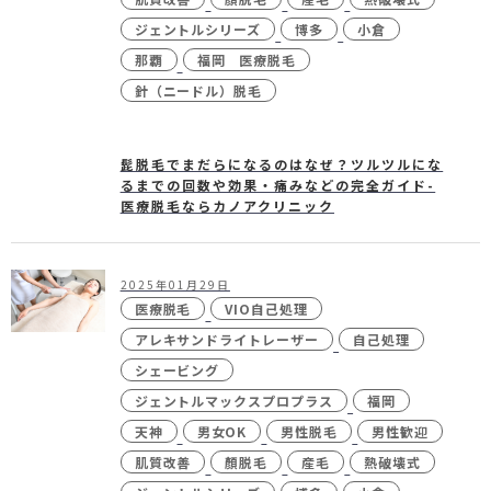
ジェントルシリーズ
博多
小倉
那覇
福岡 医療脱毛
針（ニードル）脱毛
髭脱毛でまだらになるのはなぜ？ツルツルにな
るまでの回数や効果・痛みなどの完全ガイド-
医療脱毛ならカノアクリニック
2025年01月29日
医療脱毛
VIO自己処理
アレキサンドライトレーザー
自己処理
シェービング
ジェントルマックスプロプラス
福岡
天神
男女OK
男性脱毛
男性歓迎
肌質改善
顏脱毛
産毛
熱破壊式