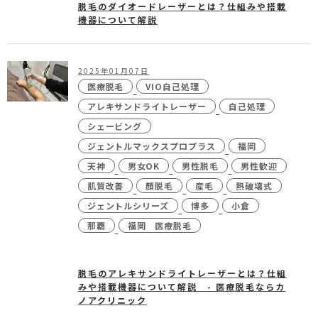
脱毛のダイオードレーザーとは？仕組みや搭載
機器について解説
2025年01月07日
医療脱毛
VIO自己処理
アレキサンドライトレーザー
自己処理
シェービング
ジェントルマックスプロプラス
福岡
天神
男女OK
男性脱毛
男性歓迎
肌質改善
顏脱毛
産毛
熱破壊式
ジェントルシリーズ
博多
小倉
那覇
福岡 医療脱毛
脱毛のアレキサンドライトレーザーとは？仕組
みや搭載機器について解説 - 医療脱毛ならカ
ノアクリニック