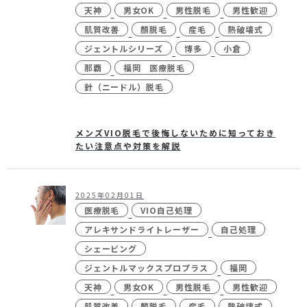
天神
男女OK
男性脱毛
男性歓迎
肌質改善
顏脱毛
産毛
熱破壊式
ジェントルシリーズ
博多
小倉
那覇
福岡 医療脱毛
針（ニードル）脱毛
メンズVIO脱毛で後悔しないために知っておき
たい注意点や対策を解説
2025年02月01日
医療脱毛
VIO自己処理
アレキサンドライトレーザー
自己処理
シェービング
ジェントルマックスプロプラス
福岡
天神
男女OK
男性脱毛
男性歓迎
肌質改善
顏脱毛
産毛
熱破壊式