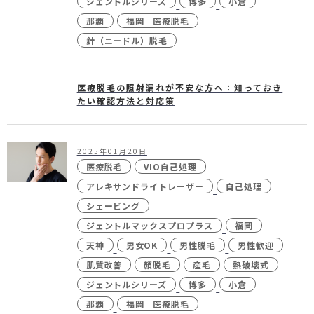
ジェントルシリーズ
博多
小倉
那覇
福岡 医療脱毛
針（ニードル）脱毛
医療脱毛の照射漏れが不安な方へ：知っておき
たい確認方法と対応策
2025年01月20日
医療脱毛
VIO自己処理
アレキサンドライトレーザー
自己処理
シェービング
ジェントルマックスプロプラス
福岡
天神
男女OK
男性脱毛
男性歓迎
肌質改善
顏脱毛
産毛
熱破壊式
ジェントルシリーズ
博多
小倉
那覇
福岡 医療脱毛