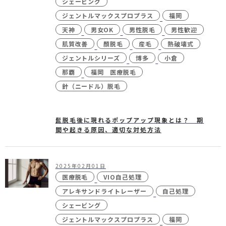
シェービング
ジェントルマックスプロプラス
福岡
天神
男女OK
男性脱毛
男性歓迎
肌質改善
顏脱毛
産毛
熱破壊式
24時間受付
メール
WEB予約
お問い合わせ
ジェントルシリーズ
博多
小倉
那覇
福岡 医療脱毛
針（ニードル）脱毛
個人情報保護方針
特定商取引法に基づく表記
髭脱毛後に現れるポップアップ現象とは？ 期
間や起きる原因、適切な対処方法
2025年02月01日
医療脱毛
VIO自己処理
アレキサンドライトレーザー
自己処理
シェービング
ジェントルマックスプロプラス
福岡