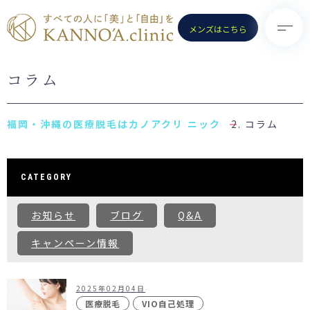
メンズはこちら
コラム
TOP
診療メニュー
KANNO’A.clinicとは
- 医療脱毛（女性）
コラム
料金案内
- 医療脱毛（男性）
クリニック一覧
- ポテンツァ
CATEGORY
お知らせ
- ノーリス(IPL)
お知らせ
ブログ
Q&A
初めての方へ
- 水光注射
よくある質問
キャンペーン情報
- ピコトーニング
コラム
- ピコフラクショナル／スト
ロング
2025年02月04日
お問い合わせ
（Dr.施術）
医療脱毛
VIO自己処理