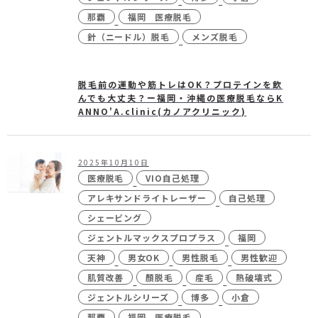
那覇
福岡 医療脱毛
針（ニードル）脱毛
メンズ脱毛
脱毛前の運動や筋トレはOK？プロテインを飲
んでも大丈夫？ー福岡・沖縄の医療脱毛ならK
ANNO'A.clinic(カノアクリニック)
2025年10月10日
医療脱毛
VIO自己処理
アレキサンドライトレーザー
自己処理
シェービング
ジェントルマックスプロプラス
福岡
天神
男女OK
男性脱毛
男性歓迎
肌質改善
顏脱毛
産毛
熱破壊式
ジェントルシリーズ
博多
小倉
那覇
福岡 医療脱毛