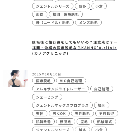
ジェントルシリーズ
博多
小倉
那覇
福岡 医療脱毛
針（ニードル）脱毛
メンズ脱毛
脱毛後に性行為をしてもいいの？注意点は？ー
福岡・沖縄の医療脱毛ならKANNO'A.clinic
(カノアクリニック)
2025年10月10日
医療脱毛
VIO自己処理
アレキサンドライトレーザー
自己処理
シェービング
ジェントルマックスプロプラス
福岡
天神
男女OK
男性脱毛
男性歓迎
肌質改善
顏脱毛
産毛
熱破壊式
ジェントルシリーズ
博多
小倉