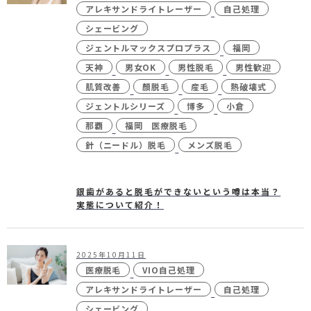
アレキサンドライトレーザー
自己処理
シェービング
ジェントルマックスプロプラス
福岡
24時間受付
メール
天神
男女OK
男性脱毛
男性歓迎
WEB予約
お問い合わせ
肌質改善
顏脱毛
産毛
熱破壊式
ジェントルシリーズ
博多
小倉
那覇
福岡 医療脱毛
針（ニードル）脱毛
メンズ脱毛
個人情報保護方針
特定商取引法に基づく表記
銀歯があると脱毛ができないという噂は本当？
実態について紹介！
2025年10月11日
医療脱毛
VIO自己処理
アレキサンドライトレーザー
自己処理
シェービング