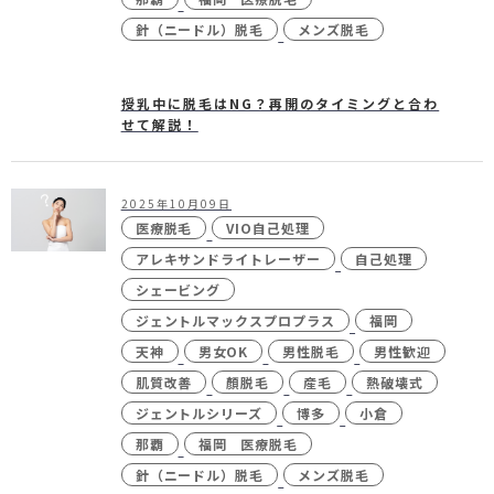
針（ニードル）脱毛
メンズ脱毛
授乳中に脱毛はNG？再開のタイミングと合わ
せて解説！
2025年10月09日
医療脱毛
VIO自己処理
アレキサンドライトレーザー
自己処理
シェービング
ジェントルマックスプロプラス
福岡
天神
男女OK
男性脱毛
男性歓迎
肌質改善
顏脱毛
産毛
熱破壊式
ジェントルシリーズ
博多
小倉
那覇
福岡 医療脱毛
針（ニードル）脱毛
メンズ脱毛