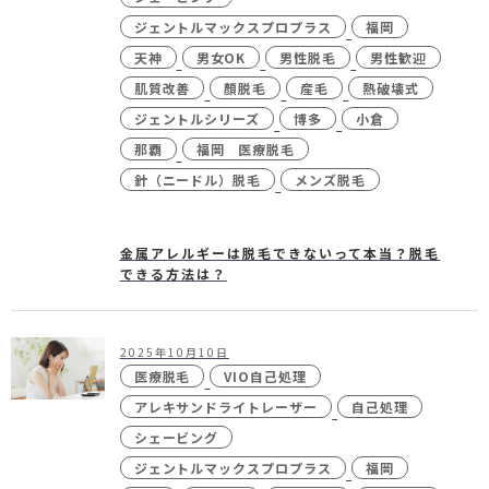
ジェントルマックスプロプラス
福岡
天神
男女OK
男性脱毛
男性歓迎
肌質改善
顏脱毛
産毛
熱破壊式
ジェントルシリーズ
博多
小倉
那覇
福岡 医療脱毛
針（ニードル）脱毛
メンズ脱毛
金属アレルギーは脱毛できないって本当？脱毛
できる方法は？
2025年10月10日
医療脱毛
VIO自己処理
アレキサンドライトレーザー
自己処理
シェービング
ジェントルマックスプロプラス
福岡