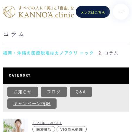
メンズはこちら
コラム
TOP
診療メニュー
KANNO’A.clinicとは
- 医療脱毛（女性）
コラム
料金案内
- 医療脱毛（男性）
クリニック一覧
- ポテンツァ
CATEGORY
お知らせ
- ノーリス(IPL)
お知らせ
ブログ
Q&A
初めての方へ
- 水光注射
よくある質問
キャンペーン情報
- ピコトーニング
コラム
- ピコフラクショナル／スト
ロング
2025年10月30日
お問い合わせ
（Dr.施術）
医療脱毛
VIO自己処理