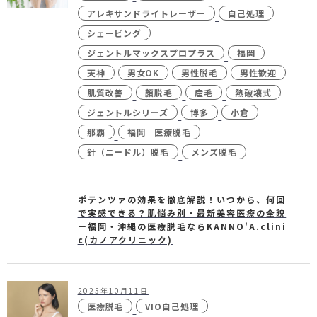
未成年の方へ
- ピコスポット
アレキサンドライトレーザー
自己処理
シェービング
- 刺青(タトゥー）除去
ジェントルマックスプロプラス
福岡
- VISIA
天神
男女OK
男性脱毛
男性歓迎
- CO2（炭酸ガス）レーザー
肌質改善
顏脱毛
産毛
熱破壊式
ジェントルシリーズ
博多
小倉
- ジュベルック(Juvelook)
那覇
福岡 医療脱毛
- ボツリヌストキシン注射
針（ニードル）脱毛
メンズ脱毛
- ケミカルピーリング
- マッサージピール
ポテンツァの効果を徹底解説！いつから、何回
で実感できる？肌悩み別・最新美容医療の全貌
- ダーマペン4
ー福岡・沖縄の医療脱毛ならKANNO'A.clini
c(カノアクリニック)
- レーザーフェイシャル・
レ
ーザーシャワー
- 点滴・注射
2025年10月11日
医療脱毛
VIO自己処理
- 他院抜糸・ホッチキス除去