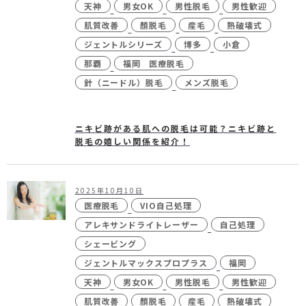
天神
男女OK
男性脱毛
男性歓迎
肌質改善
顏脱毛
産毛
熱破壊式
ジェントルシリーズ
博多
小倉
那覇
福岡 医療脱毛
針（ニードル）脱毛
メンズ脱毛
ニキビ跡がある肌への脱毛は可能？ニキビ跡と
脱毛の嬉しい関係を紹介！
2025年10月10日
医療脱毛
VIO自己処理
アレキサンドライトレーザー
自己処理
シェービング
ジェントルマックスプロプラス
福岡
天神
男女OK
男性脱毛
男性歓迎
肌質改善
顏脱毛
産毛
熱破壊式