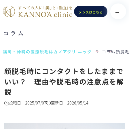
メンズはこちら
コラム
TOP
診療メニュー
KANNO’A.clinicとは
- 医療脱毛（女性）
コラム
顔脱
料金案内
- 医療脱毛（男性）
顔脱毛時にコンタクトをしたままで
クリニック一覧
- ポテンツァ
いい？ 理由や脱毛時の注意点を解
お知らせ
- ノーリス(IPL)
説
初めての方へ
- 水光注射
よくある質問
- ピコトーニング
投稿日：2025/07/07
更新日：2026/05/14
コラム
- ピコフラクショナル／スト
ロング
お問い合わせ
（Dr.施術）