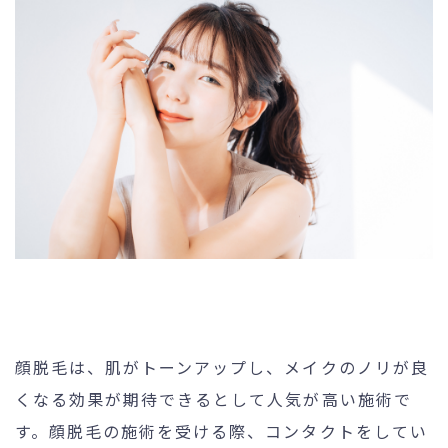
未成年の方へ
- ピコスポット
- 刺青(タトゥー）除去
- VISIA
- CO2（炭酸ガス）レーザー
- ジュベルック(Juvelook)
- ボツリヌストキシン注射
- ケミカルピーリング
- マッサージピール
- ダーマペン4
- レーザーフェイシャル・
レ
ーザーシャワー
顔脱毛は、肌がトーンアップし、メイクのノリが良
くなる効果が期待できるとして人気が高い施術で
- 点滴・注射
す。顔脱毛の施術を受ける際、コンタクトをしてい
- 他院抜糸・ホッチキス除去