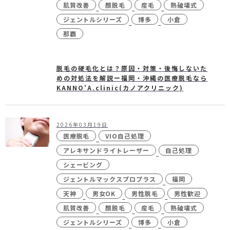
肌質改善
顏脱毛
産毛
熱破壊式
ジェントルシリーズ
博多
小倉
那覇
脱毛の硬毛化とは？原因・対策・後悔しないた
めの対処法を解説ー福岡・沖縄の医療脱毛なら
KANNO'A.clinic(カノアクリニック)
2026年03月19日
医療脱毛
VIO自己処理
アレキサンドライトレーザー
自己処理
シェービング
ジェントルマックスプロプラス
福岡
天神
男女OK
男性脱毛
男性歓迎
肌質改善
顏脱毛
産毛
熱破壊式
ジェントルシリーズ
博多
小倉