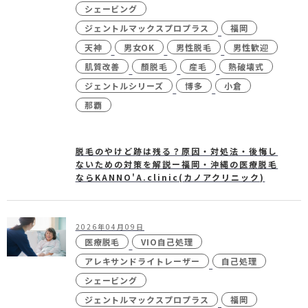
シェービング
ジェントルマックスプロプラス
福岡
天神
男女OK
男性脱毛
男性歓迎
24時間受付
メール
肌質改善
顏脱毛
産毛
熱破壊式
WEB予約
お問い合わせ
ジェントルシリーズ
博多
小倉
那覇
脱毛のやけど跡は残る？原因・対処法・後悔し
個人情報保護方針
特定商取引法に基づく表記
ないための対策を解説ー福岡・沖縄の医療脱毛
ならKANNO'A.clinic(カノアクリニック)
2026年04月09日
医療脱毛
VIO自己処理
アレキサンドライトレーザー
自己処理
シェービング
ジェントルマックスプロプラス
福岡