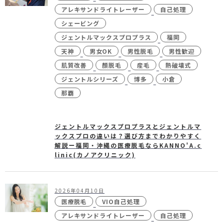
未成年の方へ
- ピコスポット
アレキサンドライトレーザー
自己処理
シェービング
- 刺青(タトゥー）除去
ジェントルマックスプロプラス
福岡
- VISIA
天神
男女OK
男性脱毛
男性歓迎
- CO2（炭酸ガス）レーザー
肌質改善
顏脱毛
産毛
熱破壊式
ジェントルシリーズ
博多
小倉
- ジュベルック(Juvelook)
那覇
- ボツリヌストキシン注射
- ケミカルピーリング
ジェントルマックスプロプラスとジェントルマ
ックスプロの違いは？選び方までわかりやすく
- マッサージピール
解説ー福岡・沖縄の医療脱毛ならKANNO'A.c
- ダーマペン4
linic(カノアクリニック)
- レーザーフェイシャル・
レ
ーザーシャワー
2026年04月10日
- 点滴・注射
医療脱毛
VIO自己処理
アレキサンドライトレーザー
自己処理
- 他院抜糸・ホッチキス除去