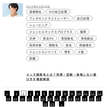
2026年03月18日
医療脱毛
VIO自己処理
アレキサンドライトレーザー
自己処理
シェービング
ジェントルマックスプロプラス
福岡
天神
男女OK
男性脱毛
男性歓迎
肌質改善
顏脱毛
産毛
熱破壊式
ジェントルシリーズ
博多
小倉
那覇
メンズ顔脱毛とは？効果・回数・後悔しない選
び方を徹底解説
«
1
2
3
4
5
6
7
8
9
10
11
12
13
14
15
16
17
18
19
20
21
22
23
24
25
26
27
28
29
»