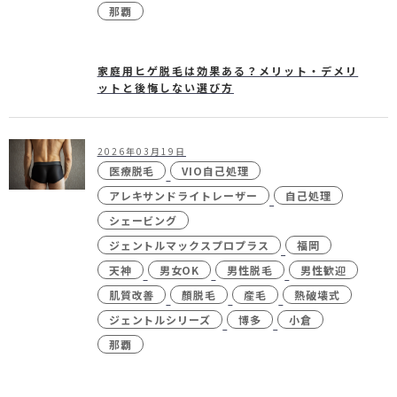
那覇
家庭用ヒゲ脱毛は効果ある？メリット・デメリ
ットと後悔しない選び方
2026年03月19日
医療脱毛
VIO自己処理
アレキサンドライトレーザー
自己処理
シェービング
ジェントルマックスプロプラス
福岡
天神
男女OK
男性脱毛
男性歓迎
肌質改善
顏脱毛
産毛
熱破壊式
ジェントルシリーズ
博多
小倉
那覇