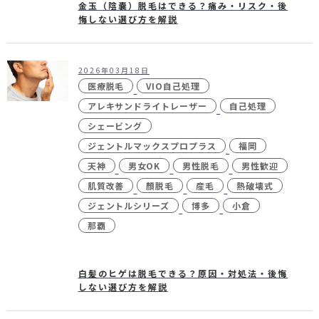
金玉（陰嚢）脱毛はできる？痛み・リスク・後
悔しない選び方を解説
2026年03月18日
医療脱毛
VIO自己処理
アレキサンドライトレーザー
自己処理
シェービング
ジェントルマックスプロプラス
福岡
天神
男女OK
男性脱毛
男性歓迎
肌質改善
顏脱毛
産毛
熱破壊式
ジェントルシリーズ
博多
小倉
那覇
白髪のヒゲは脱毛できる？原因・対処法・後悔
しない選び方を解説