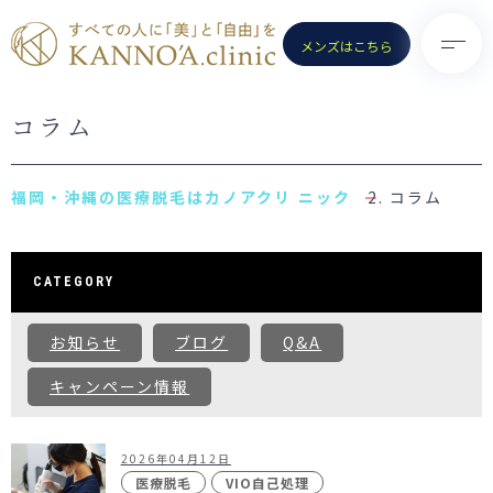
メンズはこちら
コラム
TOP
診療メニュー
KANNO’A.clinicとは
- 医療脱毛（女性）
コラム
料金案内
- 医療脱毛（男性）
クリニック一覧
- ポテンツァ
CATEGORY
お知らせ
- ノーリス(IPL)
お知らせ
ブログ
Q&A
初めての方へ
- 水光注射
よくある質問
キャンペーン情報
- ピコトーニング
コラム
- ピコフラクショナル／スト
ロング
2026年04月12日
お問い合わせ
（Dr.施術）
医療脱毛
VIO自己処理