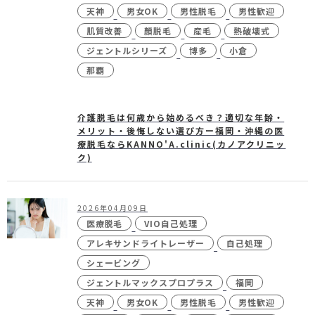
天神
男女OK
男性脱毛
男性歓迎
肌質改善
顏脱毛
産毛
熱破壊式
ジェントルシリーズ
博多
小倉
那覇
介護脱毛は何歳から始めるべき？適切な年齢・
メリット・後悔しない選び方ー福岡・沖縄の医
療脱毛ならKANNO'A.clinic(カノアクリニッ
ク)
2026年04月09日
医療脱毛
VIO自己処理
アレキサンドライトレーザー
自己処理
シェービング
ジェントルマックスプロプラス
福岡
天神
男女OK
男性脱毛
男性歓迎