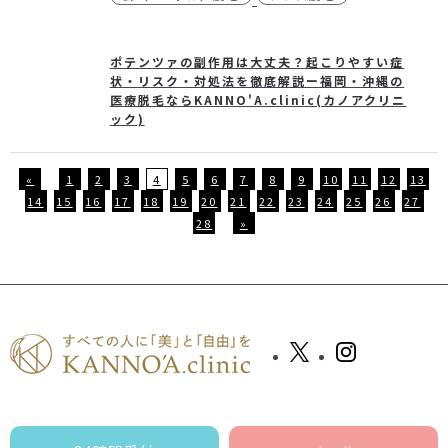
ポテンツァの副作用は大丈夫？起こりやすい症
状・リスク・対処法を徹底解説ー福岡・沖縄の
医療脱毛ならKANNO'A.clinic(カノアクリニ
ック)
«
1
2
3
4
5
6
7
8
9
10
11
12
13
14
15
16
17
18
19
20
21
22
23
24
25
26
27
28
»