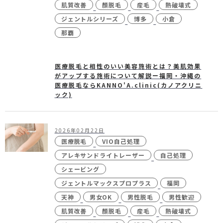
肌質改善
顏脱毛
産毛
熱破壊式
ジェントルシリーズ
博多
小倉
那覇
医療脱毛と相性のいい美容施術とは？美肌効果
がアップする施術について解説ー福岡・沖縄の
医療脱毛ならKANNO'A.clinic(カノアクリニ
ック)
2026年02月22日
医療脱毛
VIO自己処理
アレキサンドライトレーザー
自己処理
シェービング
ジェントルマックスプロプラス
福岡
天神
男女OK
男性脱毛
男性歓迎
肌質改善
顏脱毛
産毛
熱破壊式