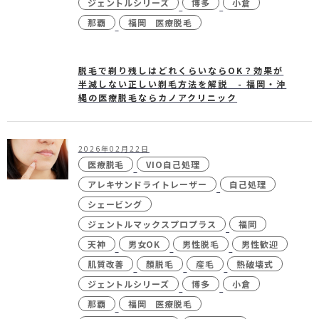
ジェントルシリーズ
博多
小倉
那覇
福岡 医療脱毛
脱毛で剃り残しはどれくらいならOK？効果が
半減しない正しい剃毛方法を解説 - 福岡・沖
縄の医療脱毛ならカノアクリニック
2026年02月22日
医療脱毛
VIO自己処理
アレキサンドライトレーザー
自己処理
シェービング
ジェントルマックスプロプラス
福岡
天神
男女OK
男性脱毛
男性歓迎
肌質改善
顏脱毛
産毛
熱破壊式
ジェントルシリーズ
博多
小倉
那覇
福岡 医療脱毛