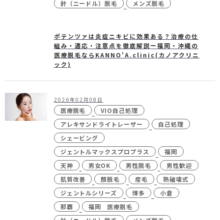
針（ニードル）脱毛
メンズ脱毛
ポテンツァは炎症ニキビに効果ある？治療の仕
組み・適応・注意点を徹底解説ー福岡・沖縄の
医療脱毛ならKANNO'A.clinic(カノアクリニ
ック)
2026年02月08日
医療脱毛
VIO自己処理
アレキサンドライトレーザー
自己処理
シェービング
ジェントルマックスプロプラス
福岡
天神
男女OK
男性脱毛
男性歓迎
肌質改善
顏脱毛
産毛
熱破壊式
ジェントルシリーズ
博多
小倉
那覇
福岡 医療脱毛