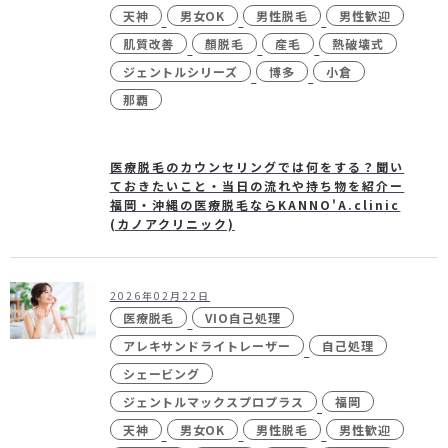
天神
男女OK
男性脱毛
男性歓迎
肌質改善
顏脱毛
産毛
熱破壊式
ジェントルシリーズ
博多
小倉
那覇
医療脱毛のカウンセリングでは何をする？聞い
ておきたいこと・当日の流れや持ち物を紹介ー
福岡・沖縄の医療脱毛ならKANNO'A.clinic
(カノアクリニック)
2026年02月22日
医療脱毛
VIO自己処理
アレキサンドライトレーザー
自己処理
シェービング
ジェントルマックスプロプラス
福岡
天神
男女OK
男性脱毛
男性歓迎