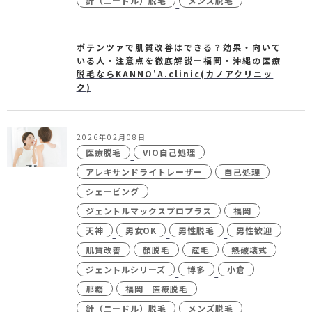
針（ニードル）脱毛
メンズ脱毛
ポテンツァで肌質改善はできる？効果・向いて
いる人・注意点を徹底解説ー福岡・沖縄の医療
脱毛ならKANNO'A.clinic(カノアクリニッ
ク)
2026年02月08日
医療脱毛
VIO自己処理
アレキサンドライトレーザー
自己処理
シェービング
ジェントルマックスプロプラス
福岡
天神
男女OK
男性脱毛
男性歓迎
肌質改善
顏脱毛
産毛
熱破壊式
ジェントルシリーズ
博多
小倉
那覇
福岡 医療脱毛
針（ニードル）脱毛
メンズ脱毛