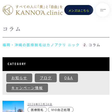
メンズはこちら
コラム
TOP
診療メニュー
KANNO’A.clinicとは
- 医療脱毛（女性）
コラム
料金案内
- 医療脱毛（男性）
クリニック一覧
- ポテンツァ
CATEGORY
お知らせ
- ノーリス(IPL)
お知らせ
ブログ
Q&A
初めての方へ
- 水光注射
よくある質問
キャンペーン情報
- ピコトーニング
コラム
- ピコフラクショナル／スト
ロング
2026年02月24日
お問い合わせ
（Dr.施術）
医療脱毛
VIO自己処理