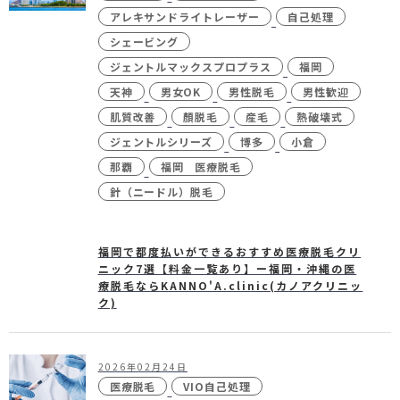
未成年の方へ
- ピコスポット
アレキサンドライトレーザー
自己処理
シェービング
- 刺青(タトゥー）除去
ジェントルマックスプロプラス
福岡
- VISIA
天神
男女OK
男性脱毛
男性歓迎
- CO2（炭酸ガス）レーザー
肌質改善
顏脱毛
産毛
熱破壊式
ジェントルシリーズ
博多
小倉
- ジュベルック(Juvelook)
那覇
福岡 医療脱毛
- ボツリヌストキシン注射
針（ニードル）脱毛
- ケミカルピーリング
- マッサージピール
福岡で都度払いができるおすすめ医療脱毛クリ
ニック7選【料金一覧あり】ー福岡・沖縄の医
- ダーマペン4
療脱毛ならKANNO'A.clinic(カノアクリニッ
ク)
- レーザーフェイシャル・
レ
ーザーシャワー
- 点滴・注射
2026年02月24日
医療脱毛
VIO自己処理
- 他院抜糸・ホッチキス除去