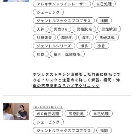
アレキサンドライトレーザー
自己処理
シェービング
ジェントルマックスプロプラス
福岡
24時間受付
メール
天神
男女OK
男性脱毛
男性歓迎
WEB予約
お問い合わせ
肌質改善
顏脱毛
産毛
熱破壊式
ジェントルシリーズ
博多
小倉
那覇
福岡 医療脱毛
個人情報保護方針
特定商取引法に基づく表記
ボツリヌストキシン注射をした前後に脱毛はで
きる？リスクと注意点を詳しく解説- 福岡・沖
縄の医療脱毛ならカノアクリニック
2026年02月22日
VIO自己処理
医療脱毛
自己処理
シェービング
ジェントルマックスプロプラス
福岡