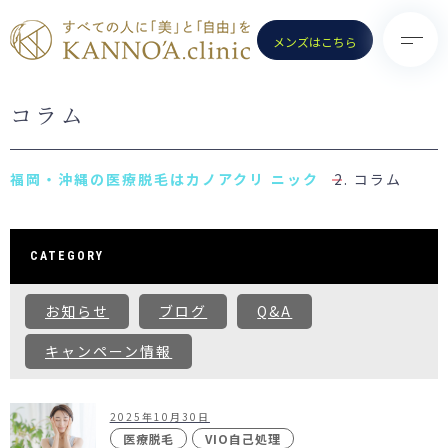
メンズはこちら
コラム
TOP
診療メニュー
KANNO’A.clinicとは
- 医療脱毛（女性）
コラム
料金案内
- 医療脱毛（男性）
クリニック一覧
- ポテンツァ
CATEGORY
お知らせ
- ノーリス(IPL)
お知らせ
ブログ
Q&A
初めての方へ
- 水光注射
よくある質問
キャンペーン情報
- ピコトーニング
コラム
- ピコフラクショナル／スト
ロング
2025年10月30日
お問い合わせ
（Dr.施術）
医療脱毛
VIO自己処理