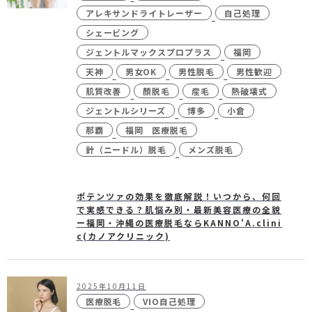
未成年の方へ
- ピコスポット
アレキサンドライトレーザー
自己処理
シェービング
- 刺青(タトゥー）除去
ジェントルマックスプロプラス
福岡
- VISIA
天神
男女OK
男性脱毛
男性歓迎
- CO2（炭酸ガス）レーザー
肌質改善
顏脱毛
産毛
熱破壊式
ジェントルシリーズ
博多
小倉
- ジュベルック(Juvelook)
那覇
福岡 医療脱毛
- ボツリヌストキシン注射
針（ニードル）脱毛
メンズ脱毛
- ケミカルピーリング
- マッサージピール
ポテンツァの効果を徹底解説！いつから、何回
で実感できる？肌悩み別・最新美容医療の全貌
- ダーマペン4
ー福岡・沖縄の医療脱毛ならKANNO'A.clini
c(カノアクリニック)
- レーザーフェイシャル・
レ
ーザーシャワー
- 点滴・注射
2025年10月11日
医療脱毛
VIO自己処理
- 他院抜糸・ホッチキス除去