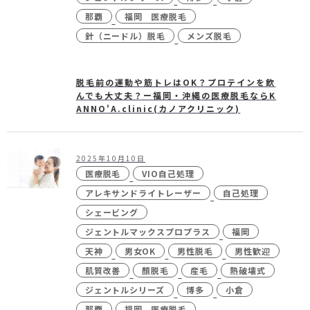
那覇
福岡 医療脱毛
針（ニードル）脱毛
メンズ脱毛
脱毛前の運動や筋トレはOK？プロテインを飲
んでも大丈夫？ー福岡・沖縄の医療脱毛ならK
ANNO'A.clinic(カノアクリニック)
2025年10月10日
医療脱毛
VIO自己処理
アレキサンドライトレーザー
自己処理
シェービング
ジェントルマックスプロプラス
福岡
天神
男女OK
男性脱毛
男性歓迎
肌質改善
顏脱毛
産毛
熱破壊式
ジェントルシリーズ
博多
小倉
那覇
福岡 医療脱毛