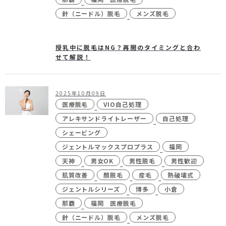
針（ニードル）脱毛
メンズ脱毛
授乳中に脱毛はNG？再開のタイミングと合わ
せて解説！
2025年10月09日
医療脱毛
VIO自己処理
アレキサンドライトレーザー
自己処理
シェービング
ジェントルマックスプロプラス
福岡
天神
男女OK
男性脱毛
男性歓迎
肌質改善
顏脱毛
産毛
熱破壊式
ジェントルシリーズ
博多
小倉
那覇
福岡 医療脱毛
針（ニードル）脱毛
メンズ脱毛