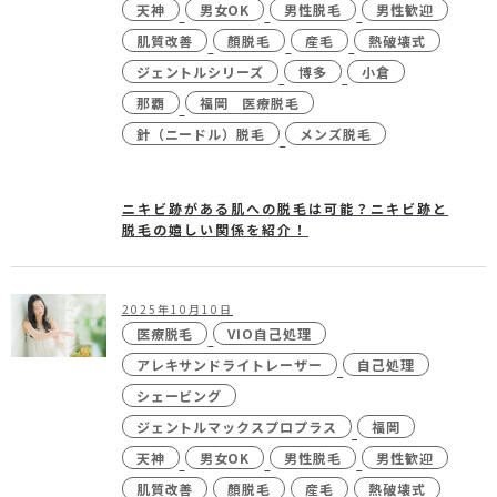
天神
男女OK
男性脱毛
男性歓迎
肌質改善
顏脱毛
産毛
熱破壊式
ジェントルシリーズ
博多
小倉
那覇
福岡 医療脱毛
針（ニードル）脱毛
メンズ脱毛
ニキビ跡がある肌への脱毛は可能？ニキビ跡と
脱毛の嬉しい関係を紹介！
2025年10月10日
医療脱毛
VIO自己処理
アレキサンドライトレーザー
自己処理
シェービング
ジェントルマックスプロプラス
福岡
天神
男女OK
男性脱毛
男性歓迎
肌質改善
顏脱毛
産毛
熱破壊式