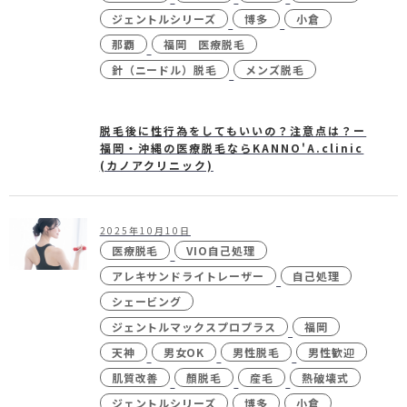
ジェントルシリーズ
博多
小倉
那覇
福岡 医療脱毛
針（ニードル）脱毛
メンズ脱毛
脱毛後に性行為をしてもいいの？注意点は？ー
福岡・沖縄の医療脱毛ならKANNO'A.clinic
(カノアクリニック)
2025年10月10日
医療脱毛
VIO自己処理
アレキサンドライトレーザー
自己処理
シェービング
ジェントルマックスプロプラス
福岡
天神
男女OK
男性脱毛
男性歓迎
肌質改善
顏脱毛
産毛
熱破壊式
ジェントルシリーズ
博多
小倉