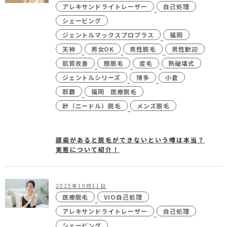
アレキサンドライトレーザー
自己処理
シェービング
ジェントルマックスプロプラス
福岡
24時間受付
メール
天神
男女OK
男性脱毛
男性歓迎
WEB予約
お問い合わせ
肌質改善
顏脱毛
産毛
熱破壊式
ジェントルシリーズ
博多
小倉
那覇
福岡 医療脱毛
針（ニードル）脱毛
メンズ脱毛
個人情報保護方針
特定商取引法に基づく表記
銀歯があると脱毛ができないという噂は本当？
実態について紹介！
2025年10月11日
医療脱毛
VIO自己処理
アレキサンドライトレーザー
自己処理
シェービング