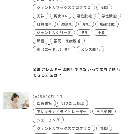
ジェントルマックスプロプラス
福岡
天神
男女OK
男性脱毛
男性歓迎
肌質改善
顏脱毛
産毛
熱破壊式
ジェントルシリーズ
博多
小倉
那覇
福岡 医療脱毛
針（ニードル）脱毛
メンズ脱毛
金属アレルギーは脱毛できないって本当？脱毛
できる方法は？
2025年10月10日
医療脱毛
VIO自己処理
アレキサンドライトレーザー
自己処理
シェービング
ジェントルマックスプロプラス
福岡